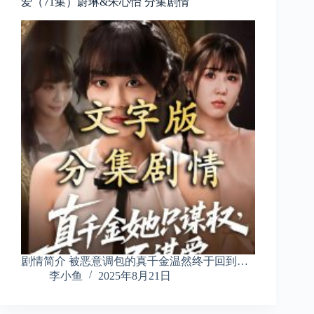
爱（71集）蔚琳&朱心怡 分集剧情
剧情简介 被恶意调包的真千金温然终于回到…
李小鱼
2025年8月21日