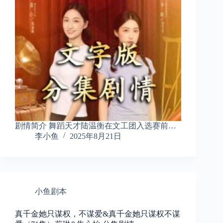
剧情简介 舞蹈天才陆温衡在文工团入选赛前…
李小鱼
2025年8月21日
小鱼剧本
真千金她只谋权，不谋爱&真千金她只谋权不谋