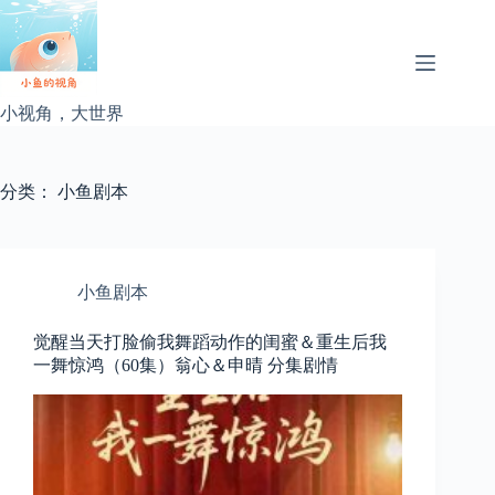
跳
过
内
容
小视角，大世界
分类：
小鱼剧本
小鱼剧本
觉醒当天打脸偷我舞蹈动作的闺蜜＆重生后我
一舞惊鸿（60集）翁心＆申晴 分集剧情